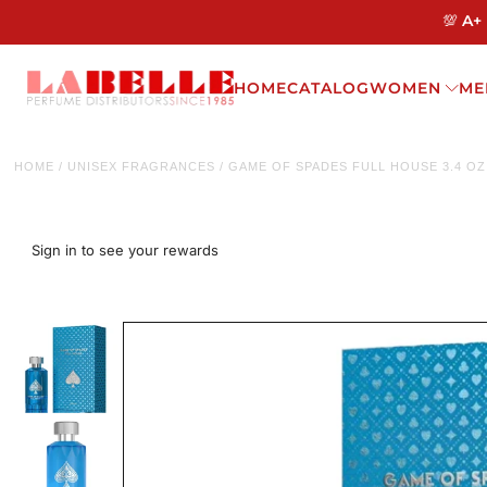
💯 A+
HOME
CATALOG
WOMEN
ME
HOME
/
UNISEX FRAGRANCES
/
GAME OF SPADES FULL HOUSE 3.4 O
Sign in to see your rewards