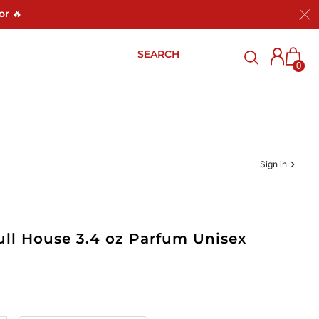
or 🔥
0
Sign in
ll House 3.4 oz Parfum Unisex