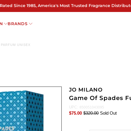
 Rated Since 1985, America's Most Trusted Fragrance Distribut
N
BRANDS
Z PARFUM UNISEX
JO MILANO
Game Of Spades Fu
UPC:
850051043095
$75.00
$320.00
Sold Out